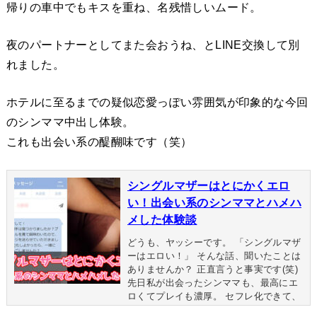
帰りの車中でもキスを重ね、名残惜しいムード。
夜のパートナーとしてまた会おうね、とLINE交換して別
れました。
ホテルに至るまでの疑似恋愛っぽい雰囲気が印象的な今回
のシンママ中出し体験。
これも出会い系の醍醐味です（笑）
シングルマザーはとにかくエロ
い！出会い系のシンママとハメハ
メした体験談
どうも、ヤッシーです。 「シングルマザ
ーはエロい！」 そんな話、聞いたことは
ありませんか？ 正直言うと事実です(笑)
先日私が出会ったシンママも、最高にエ
ロくてプレイも濃厚。 セフレ化できて、
最高です。 今回はシンママがエロい理由